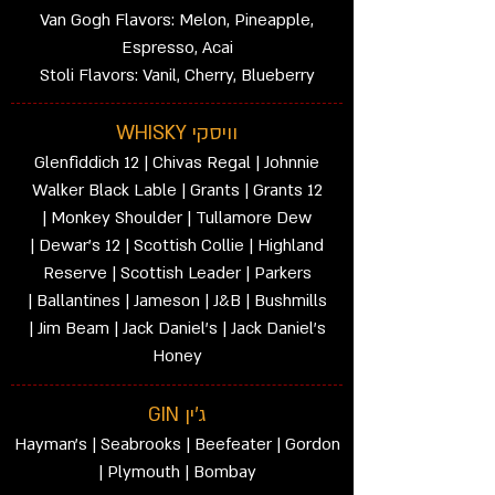
Van Gogh Flavors: Melon, Pineapple,
Espresso, Acai
Stoli Flavors: Vanil, Cherry, Blueberry
וויסקי WHISKY
Glenfiddich 12 | Chivas Regal | Johnnie
Walker Black Lable | Grants | Grants 12
| Monkey Shoulder | Tullamore Dew
| Dewar’s 12 | Scottish Collie | Highland
Reserve | Scottish Leader | Parkers
| Ballantines | Jameson | J&B | Bushmills
| Jim Beam | Jack Daniel’s | Jack Daniel’s
Honey
ג'ין GIN
Hayman’s | Seabrooks | Beefeater | Gordon
| Plymouth | Bombay