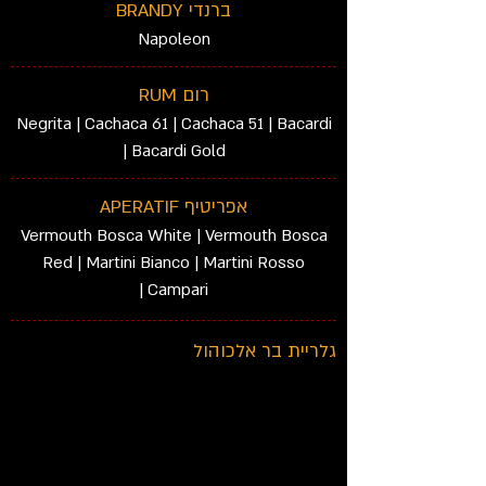
ברנדי BRANDY
Napoleon
רום RUM
Negrita | Cachaca 61 | Cachaca 51 | Bacardi
| Bacardi Gold
אפריטיף APERATIF
Vermouth Bosca White | Vermouth Bosca
Red | Martini Bianco | Martini Rosso
| Campari
גלריית בר אלכוהול