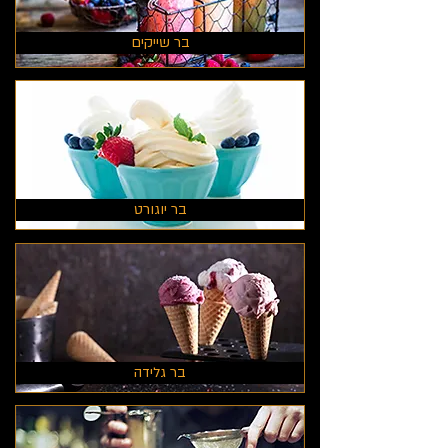
בר שייקים
בר יוגורט
בר גלידה