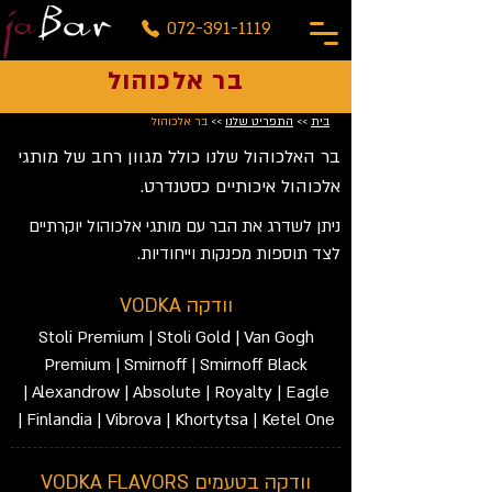
072-391-1119
בר אלכוהול
בית
>>
התפריט שלנו
>>
בר אלכוהול
בר האלכוהול שלנו כולל מגוון רחב של מותגי
אלכוהול איכותיים כסטנדרט.
ניתן לשדרג את הבר עם מותגי אלכוהול יוקרתיים
לצד תוספות מפנקות וייחודיות.
וודקה VODKA
Stoli Premium | Stoli Gold | Van Gogh
Premium | Smirnoff | Smirnoff Black
| Alexandrow | Absolute | Royalty | Eagle
| Finlandia | Vibrova | Khortytsa | Ketel One
וודקה בטעמים VODKA FLAVORS