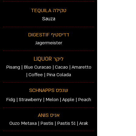
טקילה TEQUILA
Sauza
דז'יסטיף DIGESTIF
Jagermeister
ליקר LIQUOR
Pisang | Blue Curacao | Cacao | Amaretto
| Coffee | Pina Colada
שנפס SCHNAPPS
Fidg | Strawberry | Melon | Apple | Peach
אניס ANIS
Ouzo Metaxa | Pastis | Pastis 51 | Arak