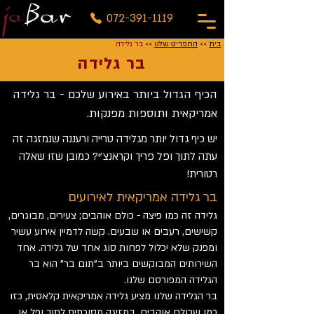
072-391-1119
בית
>>
התפריט שלנו
>>
בר גלידה
בר גלידה
הכיף הגדול ביותר באירוע שלכם - בר גלידה
אמריקאית ותוספות מפנקות.
יש כיף גדול יותר מגלידה טרייה ורעננה שנמזגה זה
עתה לתוך ופל פריך וקראנצ'י? כמובן שזו שאלה
רטורית!
בר גלידה אמריקאית לאירועים
גלידה זה כמו פיצה - כולם אוהבים; צעירים, מבוגרים,
קשישים, רעבים או שבעים. קשה לדמיין אירוע עשיר
ומפנק שלא יכלול לפחות סוג אחד של גלידה. אחד
השירותים המבוקשים ביותר ב"תום בר" הוא בר
הגלידה המפורסם שלנו.
בר הגלידה שלנו מציע גלידה אמריקאית קלאסית, כזו
כמו שכולם אוהבים, במזיגה מסורתית לתוך ופל או