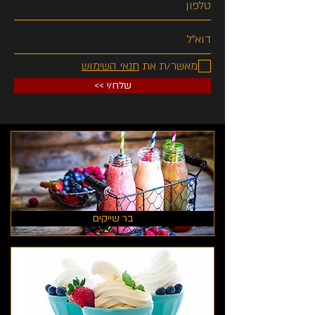
מאשר/ת את
תנאי השימוש
<< שלח/י
בר שייקים