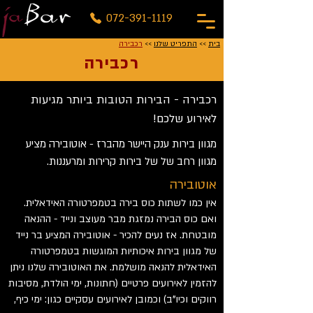
072-391-1119
בית
>>
התפריט שלנו
>>
רכבירה
רכבירה
רכבירה - הבירות הטובות ביותר מגיעות
לאירוע שלכם!
מגוון בירות ענק היישר מהברז - אוטובירה מציע
מגוון רחב של של בירות קרירות ומרעננות.
אוטובירה
אין כמו לשתות כוס בירה בטמפרטורה האידאלית.
ואם כוס הבירה נמזגת מבר מעוצב ונייד - ההנאה
מובטחת. אז נעים להכיר - אוטובירה המציע בר נייד
של מגוון בירות איכותיות המוגשות בטמפרטורה
האידאלית להנאה מושלמת. את האוטובירה שלנו ניתן
להזמין לאירועים פרטיים (חתונות, ימי הולדת, מסיבות
רווקים וכיו"ב) וכמובן לאירועים עסקיים כגון: ימי כיף,