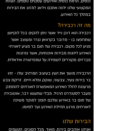
כנסים, הרמת כוסית ואירועים עסקיים נוספים. הצוות
המקצועי שלנו ילווה אתכם וידאג למזוג את הבירות
במהלך כל האירוע.
מה זה רכבירה?
רכבירה הוא דוכן נייד אשר ניתן להקים בכל לוקיישן
שתחפצו בו - מדובר בקרוואן נגרר ומעוצב אשר
מגיע לכל מקום. רכבירה של תום בר מציע לאורחי
האירוע ליהנות מבירות איכותיות, אשר נמזגות
מברזים מקוררים לשמירה על טמפרטורה אידאלית.
הרכבירה מושך את העין בעיצוב המרהיב שלו - זהו
בר בירות צעיר, צבעוני, שוקק ומלא חיים. זריקת צבע
מרעננת לחלל האירוע המאפשרת לאורחים להתפנק
מעבר לסטנדרט הרגיל. מבלי שתעשו דבר, אוטובירה
של תום בר באירוע שלכם יהפוך למוקד משיכה
לאורחים מרגע תחילת האירוע ועד לסיומו.
הבירות שלנו
אנחנו אוהבים בירות. מאוד. מכל הסוגים, הטעמים