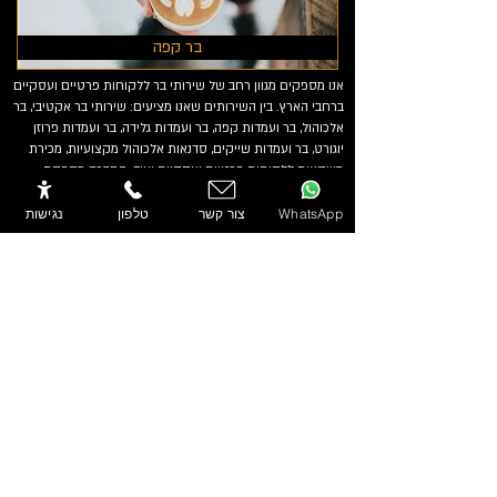
בר קפה
אנו מספקים מגוון רחב של שירותי בר ללקוחות פרטיים ועסקיים
ברחבי הארץ. בין השירותים שאנו מציעים: שירותי בר אקטיבי, בר
אלכוהול, בר ועמדות קפה, בר ועמדות גלידה, בר ועמדות פרוזן
יוגורט, בר ועמדות שייקים, סדנאות אלכוהול מקצועיות, מכירת
משקאות ללקוחות פרטיים ועסקיים ועוד. החברה מספקת
שירות ללקוחות פרטיים ועסקיים בצפון, בקריות, במרכז, בשרון,
בנתניה, בתל אביב, בראשון לציון, בחולון, בנהריה, בעכו, בירושלים,
WhatsApp
צור קשר
טלפון
נגישות
בכרמיאל, בפתח תקווה, בבאר שבע, ולמעשה בכל הארץ.
שירותי בר לאירועים
החיים בJa בר
סדנאות אלכוהול
מבצעי אלכוהול
ממליצים עלינו
גלריה
הבלוג
צור קשר
תנאי שימוש
מדיניות פרטיות