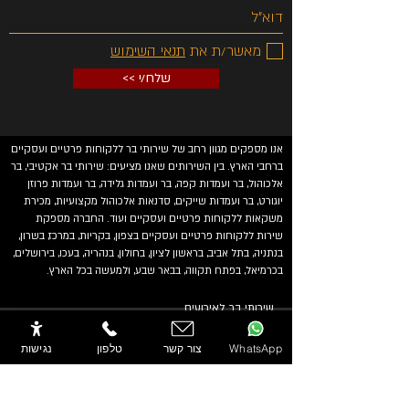
מאשר/ת את
תנאי השימוש
<< שלח/י
אנו מספקים מגוון רחב של שירותי בר ללקוחות פרטיים ועסקיים
ברחבי הארץ. בין השירותים שאנו מציעים: שירותי בר אקטיבי, בר
אלכוהול, בר ועמדות קפה, בר ועמדות גלידה, בר ועמדות פרוזן
יוגורט, בר ועמדות שייקים, סדנאות אלכוהול מקצועיות, מכירת
משקאות ללקוחות פרטיים ועסקיים ועוד. החברה מספקת
שירות ללקוחות פרטיים ועסקיים בצפון, בקריות, במרכז, בשרון,
בנתניה, בתל אביב, בראשון לציון, בחולון, בנהריה, בעכו, בירושלים,
בכרמיאל, בפתח תקווה, בבאר שבע, ולמעשה בכל הארץ.
שירותי בר לאירועים
החיים בJa בר
סדנאות אלכוהול
WhatsApp
צור קשר
טלפון
נגישות
מבצעי אלכוהול
ממליצים עלינו
גלריה