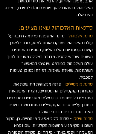
אתם, מפיקי האירוע, להגביל את סוגי וכמויות
האלכוהול בהתאם להעדפותיכם והגבלותיכם, במידה
והיו כאלה.
סדנאות האלכוהול שאנו מציעים:
סדנת אלכוהול
-
סדנה המספקת
פריזמה רחבה על
עולם האלכוהול שתיקח אותנו למסע רוחבי לאורך
קשת הקטגוריות האלכוהוליות, הסוגים והמותגים
השונים שכדאי להכיר. מדובר בצלילה מעניינת לתוך
עולם האלכוהול בפורמט אינטימי המאפשר
השתתפות, שאילת שאלות, למידה וכמובן טעימות
למכביר.
סדנת קוקטיילים
- סדנה מקצועית החושפת את
מקורות הקוקטיילים ההיסטוריים, הצגת המשקאות
המובילים לשימוש בקוקטיילים מסורתיים ומודרניים
וכמובן עליית טרנד הקוקטיילים המתרחשת בשנים
האחרונות בברים ברחבי העולם.
סדנת וויסקי
- סדנת קלוז אפ על מי החיים. כן, מקור
השם וויסקי מגיע מהשפות הקלטיות, שם נקרא
המשקה "וויסקי באה" - מי החיים. סקירה היסטורית