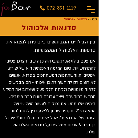
072-391-1119
בית
>>
סדנאות אלכוהול
סדנאות אלכוהול
בין הבילויים המבוקשים כיום ניתן למצוא את
סדנאות האלכוהול המקצועיות.
אם פעם בילוי אטרקטיבי היה כזה שבו הצרכן פסיבי
להתרחשויות, כיום המגמה האפנתית היא של יצירה,
אקטיביות והשתתפות המשתתפים בסדנא. אנשים
לא רוצים רק להיחשף לתוכן איכותי - הם מבקשים
ללמוד מיומנויות ולקחת חלק פעיל שיצרוב את המידע
החדש בתודעתם וייצר עבורם חוויה רבת מימדים.
בימים אלו ממש אנו נכנסים לעשור השלישי של
המאה ה-21. תקופה שניתן ללא עוררין לכנות "תור
הזהב של הסדנאות". אבל איזו סדנה לבחור? יש כל
כך הרבה! אנחנו ממליצים על סדנאות האלכוהול
שלנו.